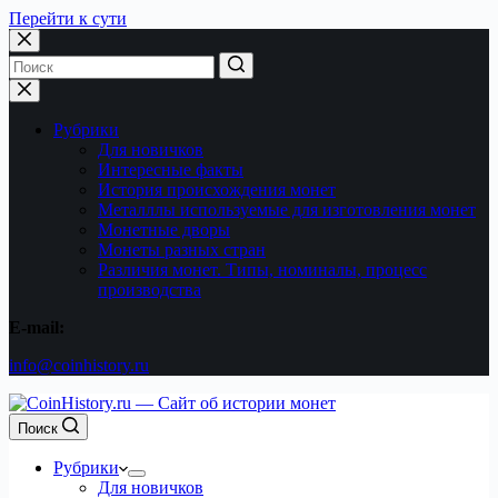
Перейти к сути
Ничего
не
найдено
Рубрики
Для новичков
Интересные факты
История происхождения монет
Металллы используемые для изготовления монет
Монетные дворы
Монеты разных стран
Различия монет. Типы, номиналы, процесс
производства
E-mail:
info@coinhistory.ru
Поиск
Рубрики
Для новичков