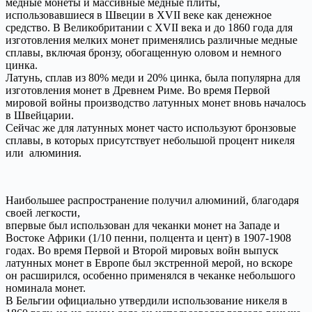
медные монеты и массивные медные плиты,
использовавшиеся в Швеции в XVII веке как денежное
средство. В Великобритании с XVII века и до 1860 года для
изготовления мелких монет применялись различные медные
сплавы, включая бронзу, обогащенную оловом и немного
цинка.
Латунь, сплав из 80% меди и 20% цинка, была популярна для
изготовления монет в Древнем Риме. Во время Первой
мировой войны производство латунных монет вновь началось
в Швейцарии.
Сейчас же для латунных монет часто используют бронзовые
сплавы, в которых присутствует небольшой процент никеля
или алюминия.
Наибольшее распространение получил алюминий, благодаря
своей легкости,
впервые был использован для чеканки монет на Западе и
Востоке Африки (1/10 пенни, полцента и цент) в 1907-1908
годах. Во время Первой и Второй мировых войн выпуск
латунных монет в Европе был экстренной мерой, но вскоре
он расширился, особенно применялся в чеканке небольшого
номинала монет.
В Бельгии официально утвердили использование никеля в