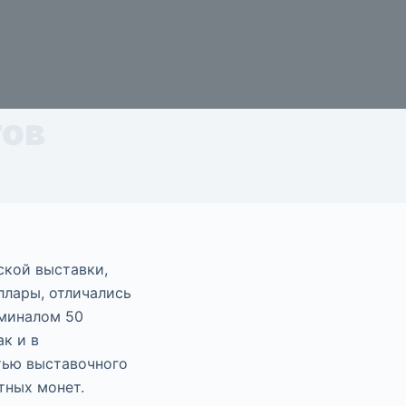
тов
ской выставки,
ллары, отличались
оминалом 50
ак и в
тью выставочного
ятных монет.