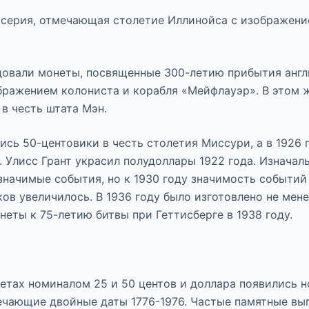
а серия, отмечающая столетие Иллинойса с изображени
едовали монеты, посвященные 300-летию прибытия анг
бражением колониста и корабля «Мейфлауэр». В этом 
в честь штата Мэн.
лись 50-центовики в честь столетия Миссури, а в 1926 
 Улисс Грант украсил полудоллары 1922 года. Изначал
начимые события, но к 1930 году значимость событий
ов увеличилось. В 1936 году было изготовлено не мене
неты к 75-летию битвы при Геттисберге в 1938 году.
нетах номиналом 25 и 50 центов и доллара появились 
ечающие двойные даты 1776-1976. Частые памятные вып