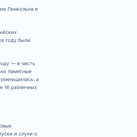
ем Линкольна и
лийских
же году были
году — в честь
ьно памятные
 уменьшилась, а
е 16 различных
новые
уски и слухи о