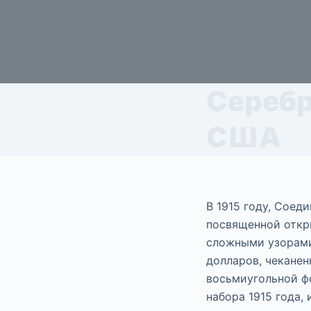
Серебр
США
В 1915 году, Соед
посвященной откр
сложными узорами
долларов, чеканен
восьмиугольной ф
набора 1915 года,