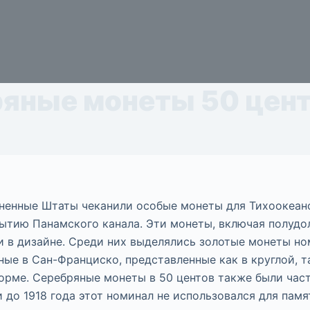
яные монеты 50 цен
иненные Штаты чеканили особые монеты для Тихоокеан
ытию Панамского канала. Эти монеты, включая полудо
 в дизайне. Среди них выделялись золотые монеты н
ные в Сан-Франциско, представленные как в круглой, т
орме. Серебряные монеты в 50 центов также были час
 и до 1918 года этот номинал не использовался для пам